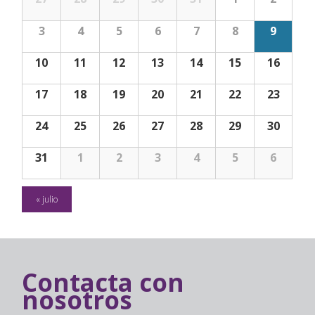
3
4
5
6
7
8
9
10
11
12
13
14
15
16
17
18
19
20
21
22
23
24
25
26
27
28
29
30
31
1
2
3
4
5
6
Calendar
«
julio
Month
Navigation
Contacta con
nosotros