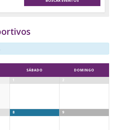
ortivos
.
SÁBADO
DOMINGO
1
2
8
9