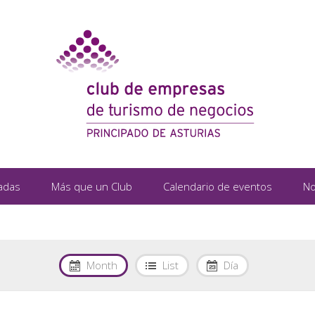
adas
Más que un Club
Calendario de eventos
No
Month
List
Día