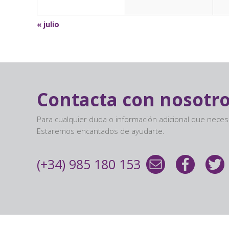
Calendar
«
julio
Month
Navigation
Contacta con nosotr
Para cualquier duda o información adicional que nece
Estaremos encantados de ayudarte.
(+34) 985 180 153