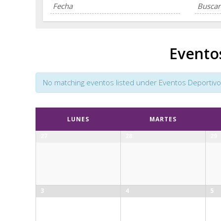
Evento
No matching eventos listed under Eventos Deportivos. 
Calendar
LUNES
MARTES
Month
27
28
29
Navigation
3
4
5