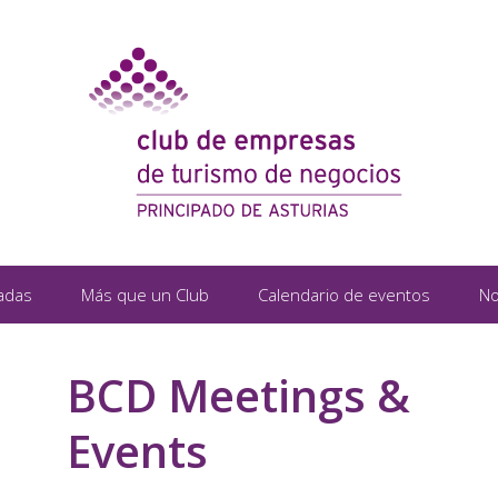
adas
Más que un Club
Calendario de eventos
No
BCD Meetings &
Events