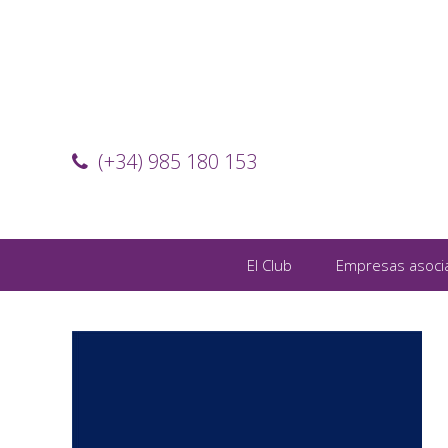
(+34) 985 180 153
El Club
Empresas asoci