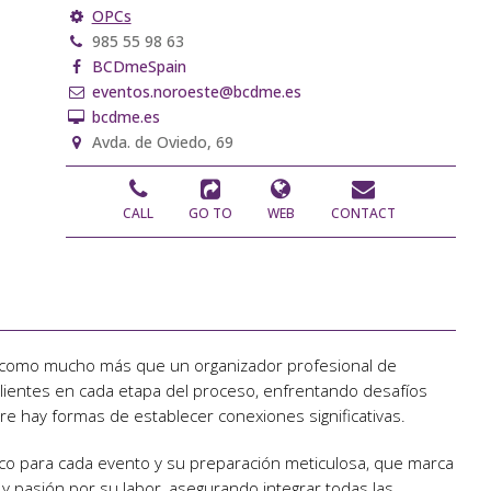
OPCs
985 55 98 63
BCDmeSpain
eventos.noroeste@bcdme.es
bcdme.es
Avda. de Oviedo, 69
CALL
GO TO
WEB
CONTACT
 como mucho más que un organizador profesional de
ientes en cada etapa del proceso, enfrentando desafíos
re hay formas de establecer conexiones significativas.
o para cada evento y su preparación meticulosa, que marca
d y pasión por su labor, asegurando integrar todas las