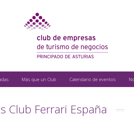
adas
Más que un Club
Calendario de eventos
No
s Club Ferrari España