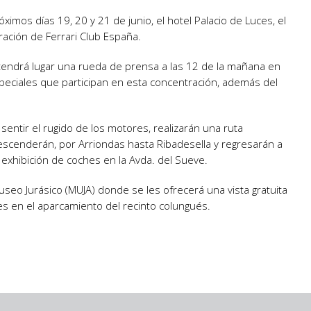
imos días 19, 20 y 21 de junio, el hotel Palacio de Luces, el
ración de Ferrari Club España.
l, tendrá lugar una rueda de prensa a las 12 de la mañana en
peciales que participan en esta concentración, además del
sentir el rugido de los motores, realizarán una ruta
í descenderán, por Arriondas hasta Ribadesella y regresarán a
exhibición de coches en la Avda. del Sueve.
useo Jurásico (MUJA) donde se les ofrecerá una vista gratuita
es en el aparcamiento del recinto colungués.