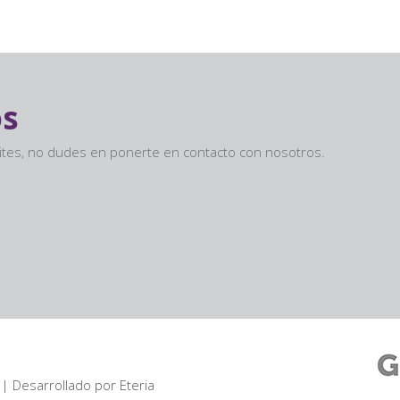
os
sites, no dudes en ponerte en contacto con nosotros.
| Desarrollado por
Eteria