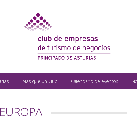
adas
Más que un Club
Calendario de eventos
No
 EUROPA