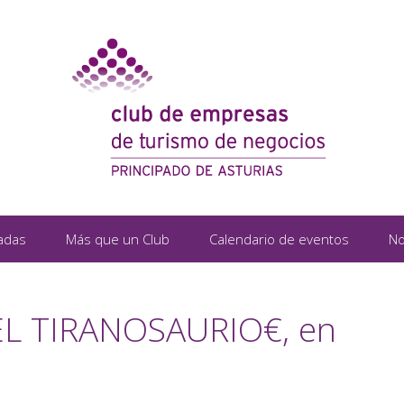
adas
Más que un Club
Calendario de eventos
No
L TIRANOSAURIO€, en