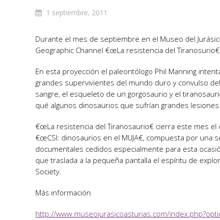
1 septiembre, 2011
Durante el mes de septiembre en el Museo del Jurásic
Geographic Channel €œLa resistencia del Tiranosurio€
En esta proyección el paleontólogo Phil Manning intent
grandes supervivientes del mundo duro y convulso del
sangre, el esqueleto de un gorgosaurio y el tiranosau
qué algunos dinosaurios que sufrían grandes lesiones
€œLa resistencia del Tiranosaurio€ cierra este mes el 
€œCSI: dinosaurios en el MUJA€, compuesta por una se
documentales cedidos especialmente para esta ocasi
que traslada a la pequeña pantalla el espíritu de expl
Society.
Más información
http://www.museojurasicoasturias.com/index.php?opt