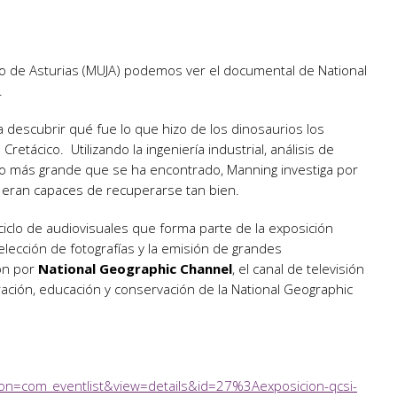
o de Asturias (MUJA) podemos ver el documental de National
.
a descubrir qué fue lo que hizo de los dinosaurios los
 Cretácico.
Utilizando la ingeniería industrial, análisis de
rio más grande que se ha encontrado, Manning investiga por
 eran capaces de recuperarse tan bien.
ciclo de audiovisuales que forma parte de la exposición
lección de fotografías y la emisión de grandes
ón por
National Geographic Channel
, el canal de televisión
oración, educación y conservación de la National Geographic
ion=com_eventlist&view=details&id=27%3Aexposicion-qcsi-