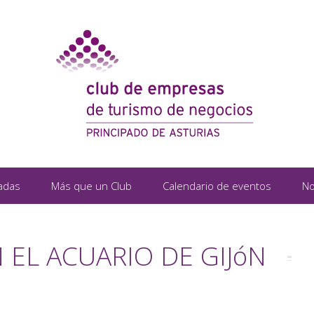
adas
Más que un Club
Calendario de eventos
No
 EL ACUARIO DE GIJóN