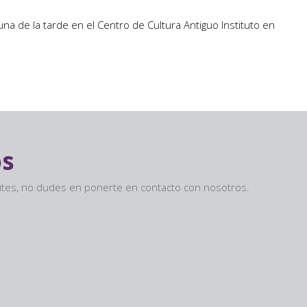
na de la tarde en el Centro de Cultura Antiguo Instituto en
os
sites, no dudes en ponerte en contacto con nosotros.