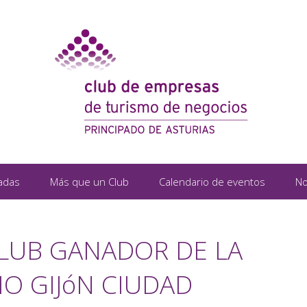
adas
Más que un Club
Calendario de eventos
No
CLUB GANADOR DE LA
IO GIJóN CIUDAD