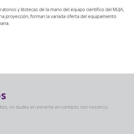
oratorios y litotecas de la mano del equipo científico del MUJA,
 una proyección, forman la variada oferta del equipamiento
mana.
os
sites, no dudes en ponerte en contacto con nosotros.