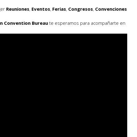
ger
Reuniones
,
Eventos
,
Ferias
,
Congresos
,
Convenciones
ón Convention Bureau
te esperamos para acompañarte en