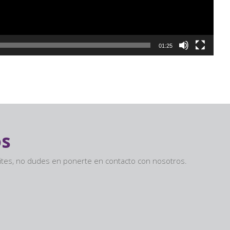
01:25
os
sites, no dudes en ponerte en contacto con nosotros.