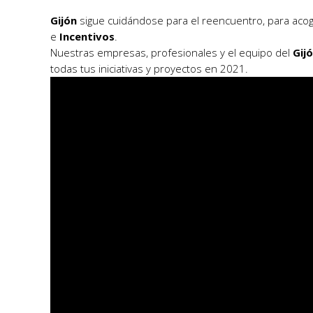
Gijón
sigue cuidándose para el reencuentro, para aco
e
Incentivos
.
Nuestras empresas, profesionales y el equipo del
Gij
todas tus iniciativas y proyectos en 2021.
Reproductor
de
vídeo