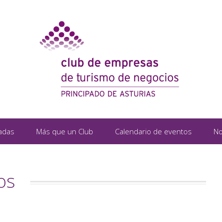
adas
Más que un Club
Calendario de eventos
No
os