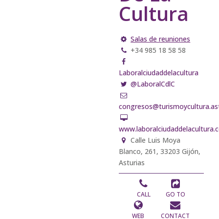
Cultura
Salas de reuniones
+34 985 18 58 58
Laboralciudaddelacultura
@LaboralCdlC
congresos@turismoycultura.ast
www.laboralciudaddelacultura
Calle Luis Moya
Blanco, 261, 33203 Gijón,
Asturias
CALL
GO TO
WEB
CONTACT