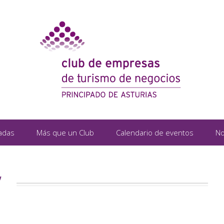
adas
Más que un Club
Calendario de eventos
No
”